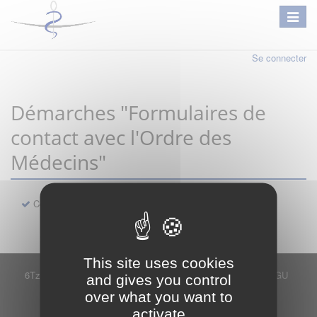
Se connecter
Démarches "Formulaires de
contact avec l'Ordre des
Médecins"
Contact
This site uses cookies
6Tzen ©2015 - Tous droits réservés
Mentions légales
CGU
and gives you control
Plan du site
FAQ
Contact
over what you want to
Ce service est proposé par
6Tzen
.
activate