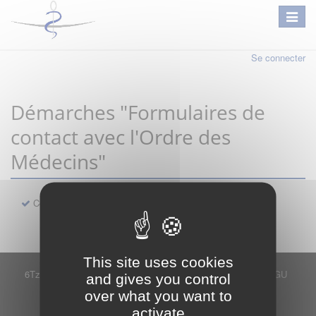
Se connecter
Démarches "Formulaires de
contact avec l'Ordre des
Médecins"
Contact
This site uses cookies
6Tzen ©2015 - Tous droits réservés
Mentions légales
CGU
and gives you control
Plan du site
FAQ
Contact
over what you want to
Ce service est proposé par
6Tzen
.
activate