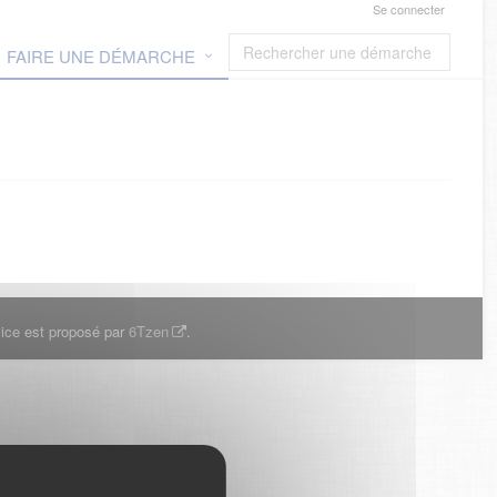
Se connecter
FAIRE UNE DÉMARCHE
ice est proposé par
6Tzen
.