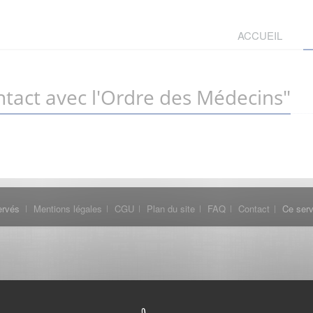
ACCUEIL
tact avec l'Ordre des Médecins"
ervés
Mentions légales
CGU
Plan du site
FAQ
Contact
Ce serv