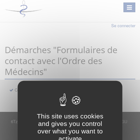
Se connecter
Démarches "Formulaires de
contact avec l'Ordre des
Médecins"
Contact
This site uses cookies
6Tzen ©2015 - Tous droits réservés
Mentions légales
CGU
and gives you control
Plan du site
FAQ
Contact
over what you want to
Ce service est proposé par
6Tzen
.
activate