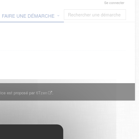
Se connecter
FAIRE UNE DÉMARCHE
ice est proposé par
6Tzen
.