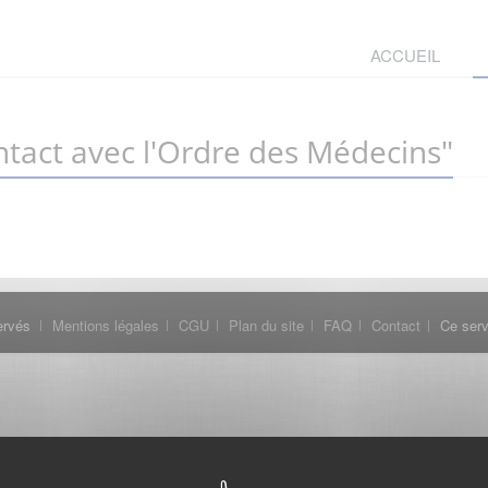
ACCUEIL
tact avec l'Ordre des Médecins"
ervés
Mentions légales
CGU
Plan du site
FAQ
Contact
Ce serv