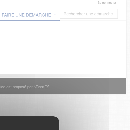
Se connecter
FAIRE UNE DÉMARCHE
ice est proposé par
6Tzen
.