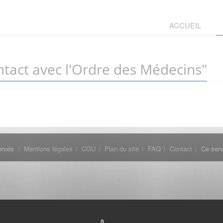
ACCUEIL
tact avec l'Ordre des Médecins"
ervés
Mentions légales
CGU
Plan du site
FAQ
Contact
Ce serv