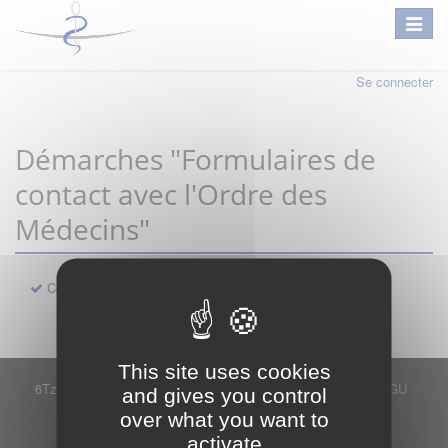
Se connecter
Démarches "Formulaires de
contact avec l'Ordre des
Médecins"
Contact
This site uses cookies
6Tzen ©2015 - Tous droits réservés
Mentions légales
CGU
and gives you control
Plan du site
FAQ
Contact
over what you want to
Ce service est proposé par
6Tzen
.
activate