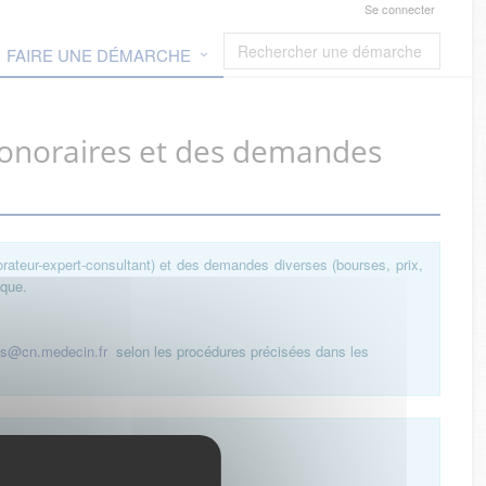
Se connecter
FAIRE UNE DÉMARCHE
honoraires et des demandes
orateur-expert-consultant) et des demandes diverses (bourses, prix,
ique.
es@cn.medecin.fr
selon les procédures précisées dans les