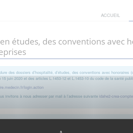
ACCUEIL
, en études, des conventions avec 
eprises
dure des dossiers d’hospitalité, d’études, des conventions avec honoraires (
15 juin 2020 et des articles L.1453-12 et L.1453-10 du code de la santé publ
dre.medecin.fr/login.action
s invitons à nous adresser par mail à l’adresse suivante
idahe2-crea-compt