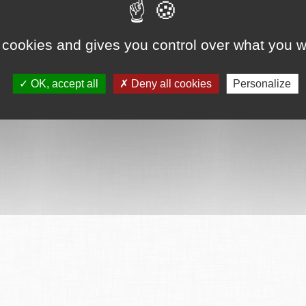
 cookies and gives you control over what you w
ervés
Mentions légales
CGU
Plan du site
FAQ
Contact
Ce serv
OK, accept all
Deny all cookies
Personalize