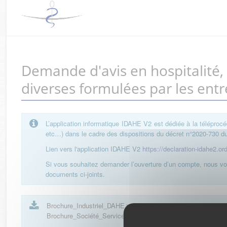
Demande d'avis en hospitalité
diverses formulées par les entr
L’application informatique IDAHE V2 est dédiée à la téléprocé
etc…) dans le cadre des dispositions du décret n°2020-730 du 
Lien vers l'application IDAHE V2
https://declaration-idahe2.or
Si vous souhaitez demander l’ouverture d’un compte, nous vou
documents ci-joints.
Brochure_Industriel_DAHE
| 101 Ko
Brochure_Société_Service_Industriel_DAHE
| 152 Ko