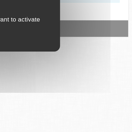
ant to activate
ice est proposé par
6Tzen
.