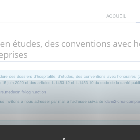
ACCUEIL
, en études, des conventions avec 
eprises
dure des dossiers d’hospitalité, d’études, des conventions avec honoraires (
15 juin 2020 et des articles L.1453-12 et L.1453-10 du code de la santé publ
dre.medecin.fr/login.action
s invitons à nous adresser par mail à l’adresse suivante
idahe2-crea-compt