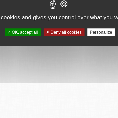
 cookies and gives you control over what you w
ervés
Mentions légales
CGU
Plan du site
FAQ
Contact
Ce serv
OK, accept all
Deny all cookies
Personalize