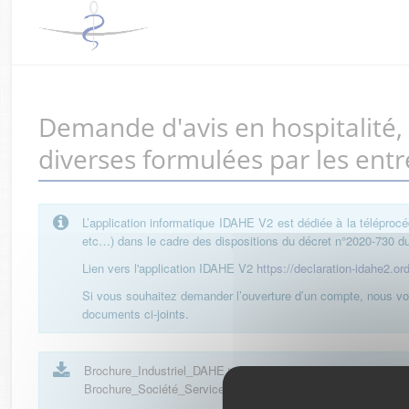
Demande d'avis en hospitalité
diverses formulées par les entr
L’application informatique IDAHE V2 est dédiée à la téléprocé
etc…) dans le cadre des dispositions du décret n°2020-730 du 
Lien vers l'application IDAHE V2
https://declaration-idahe2.or
Si vous souhaitez demander l’ouverture d’un compte, nous vou
documents ci-joints.
Brochure_Industriel_DAHE
| 101 Ko
Brochure_Société_Service_Industriel_DAHE
| 152 Ko