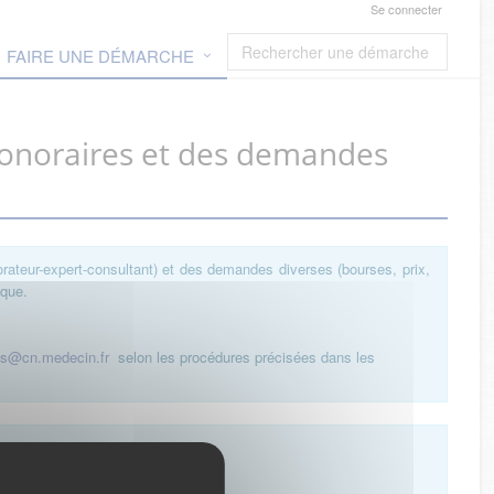
Se connecter
FAIRE UNE DÉMARCHE
honoraires et des demandes
orateur-expert-consultant) et des demandes diverses (bourses, prix,
ique.
es@cn.medecin.fr
selon les procédures précisées dans les