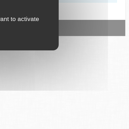
ant to activate
ice est proposé par
6Tzen
.