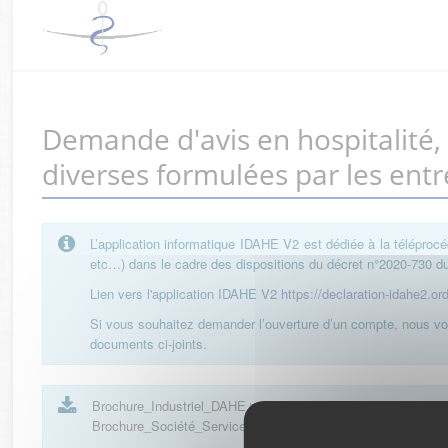
Demande d'avis en hospitalité
diverses formulées par les entr
L’application informatique IDAHE V2 est dédiée à la téléprocé
etc…) dans le cadre des dispositions du décret n°2020-730 du 
Lien vers l'application IDAHE V2
https://declaration-idahe2.or
Si vous souhaitez demander l’ouverture d’un compte, nous vou
documents ci-joints.
Brochure_Industriel_DAHE
| 101 Ko
Brochure_Société_Service_Industriel_DAHE
| 152 Ko