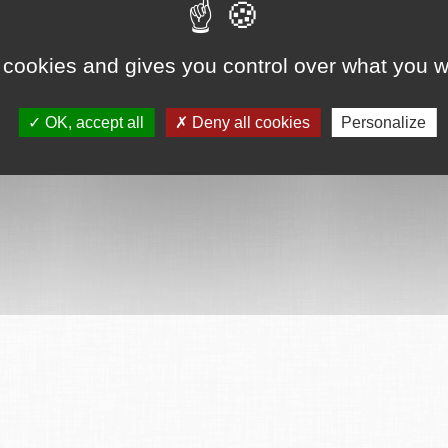
 cookies and gives you control over what you w
ervés
Mentions légales
CGU
Plan du site
FAQ
Contact
Ce serv
OK, accept all
Deny all cookies
Personalize