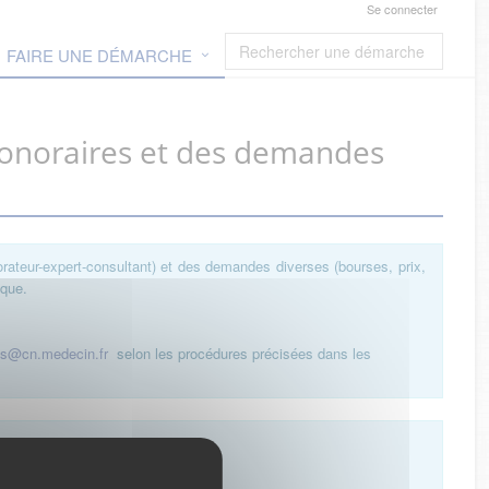
Se connecter
FAIRE UNE DÉMARCHE
honoraires et des demandes
orateur-expert-consultant) et des demandes diverses (bourses, prix,
ique.
es@cn.medecin.fr
selon les procédures précisées dans les