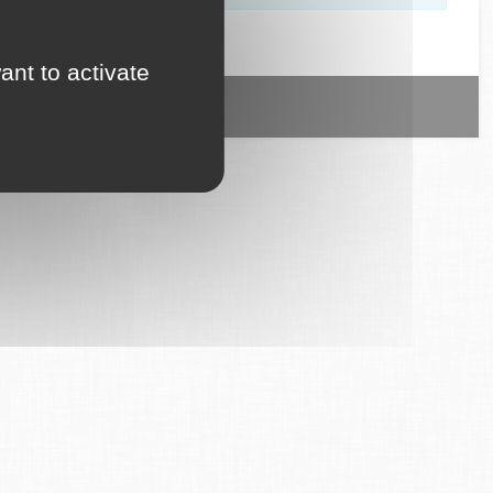
ant to activate
ice est proposé par
6Tzen
.