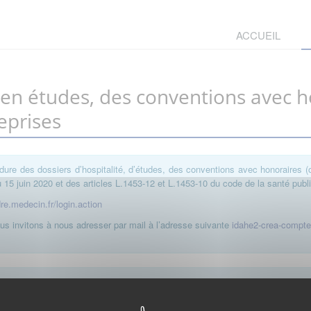
ACCUEIL
, en études, des conventions avec 
eprises
dure des dossiers d’hospitalité, d’études, des conventions avec honoraires (
15 juin 2020 et des articles L.1453-12 et L.1453-10 du code de la santé publ
dre.medecin.fr/login.action
s invitons à nous adresser par mail à l’adresse suivante
idahe2-crea-compt