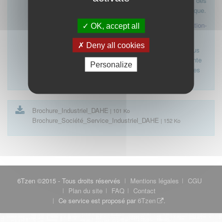
des dispositions du décret n°2020-730 du 15 juin 2020 et des
articles L.1453-12 et L.1453-10 du code de la santé publique.
Lien vers l'application IDAHE V2
https://declaration-
OK, accept all
idahe2.ordre.medecin.fr/login.action
Deny all cookies
Si vous souhaitez demander l’ouverture d’un compte, nous
vous invitons à nous adresser par mail à l’adresse suivante
Personalize
idahe2-crea-comptes@cn.medecin.fr
selon les procédures
précisées dans les documents ci-joints.
Brochure_Industriel_DAHE
| 101 Ko
Brochure_Société_Service_Industriel_DAHE
| 152 Ko
6Tzen ©2015 - Tous droits réservés
Mentions légales
CGU
Plan du site
FAQ
Contact
Ce service est proposé par
6Tzen
.