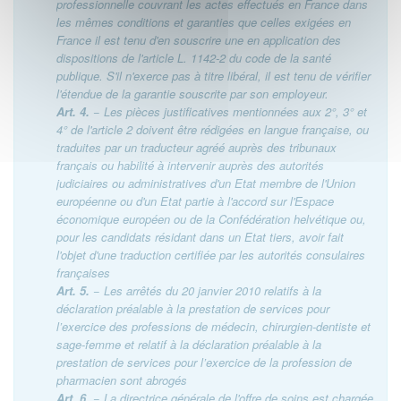
professionnelle couvrant les actes effectués en France dans
les mêmes conditions et garanties que celles exigées en
France il est tenu d'en souscrire une en application des
dispositions de l'article L. 1142-2 du code de la santé
publique. S'il n'exerce pas à titre libéral, il est tenu de vérifier
l'étendue de la garantie souscrite par son employeur.
Art. 4.
− Les pièces justificatives mentionnées aux 2°, 3° et
4° de l'article 2 doivent être rédigées en langue française, ou
traduites par un traducteur agréé auprès des tribunaux
français ou habilité à intervenir auprès des autorités
judiciaires ou administratives d'un Etat membre de l'Union
européenne ou d'un Etat partie à l'accord sur l'Espace
économique européen ou de la Confédération helvétique ou,
pour les candidats résidant dans un Etat tiers, avoir fait
l'objet d'une traduction certifiée par les autorités consulaires
françaises
Art. 5.
− Les arrêtés du 20 janvier 2010 relatifs à la
déclaration préalable à la prestation de services pour
l’exercice des professions de médecin, chirurgien-dentiste et
sage-femme et relatif à la déclaration préalable à la
prestation de services pour l’exercice de la profession de
pharmacien sont abrogés
Art. 6.
− La directrice générale de l'offre de soins est chargée