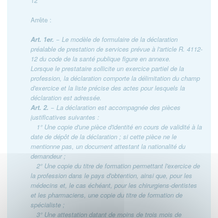
12
Arrête :
Art. 1er.
− Le modèle de formulaire de la déclaration
préalable de prestation de services prévue à l'article R. 4112-
12 du code de la santé publique figure en annexe.
Lorsque le prestataire sollicite un exercice partiel de la
profession, la déclaration comporte la délimitation du champ
d'exercice et la liste précise des actes pour lesquels la
déclaration est adressée.
Art. 2.
− La déclaration est accompagnée des pièces
justificatives suivantes :
1° Une copie d'une pièce d'identité en cours de validité à la
date de dépôt de la déclaration ; si cette pièce ne le
mentionne pas, un document attestant la nationalité du
demandeur ;
2° Une copie du titre de formation permettant l'exercice de
la profession dans le pays d'obtention, ainsi que, pour les
médecins et, le cas échéant, pour les chirurgiens-dentistes
et les pharmaciens, une copie du titre de formation de
spécialiste ;
3° Une attestation datant de moins de trois mois de