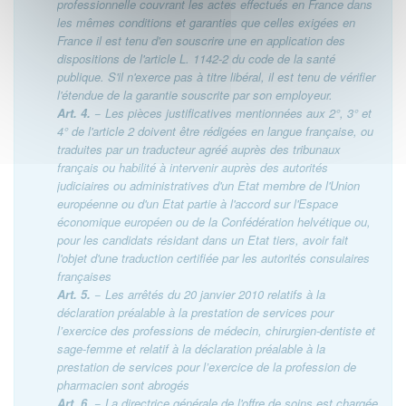
professionnelle couvrant les actes effectués en France dans
les mêmes conditions et garanties que celles exigées en
France il est tenu d'en souscrire une en application des
dispositions de l'article L. 1142-2 du code de la santé
publique. S'il n'exerce pas à titre libéral, il est tenu de vérifier
l'étendue de la garantie souscrite par son employeur.
Art. 4.
− Les pièces justificatives mentionnées aux 2°, 3° et
4° de l'article 2 doivent être rédigées en langue française, ou
traduites par un traducteur agréé auprès des tribunaux
français ou habilité à intervenir auprès des autorités
judiciaires ou administratives d'un Etat membre de l'Union
européenne ou d'un Etat partie à l'accord sur l'Espace
économique européen ou de la Confédération helvétique ou,
pour les candidats résidant dans un Etat tiers, avoir fait
l'objet d'une traduction certifiée par les autorités consulaires
françaises
Art. 5.
− Les arrêtés du 20 janvier 2010 relatifs à la
déclaration préalable à la prestation de services pour
l’exercice des professions de médecin, chirurgien-dentiste et
sage-femme et relatif à la déclaration préalable à la
prestation de services pour l’exercice de la profession de
pharmacien sont abrogés
Art. 6.
− La directrice générale de l'offre de soins est chargée