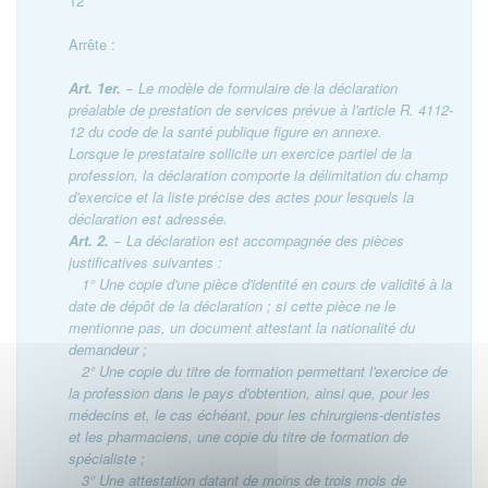
12
Arrête :
Art. 1er.
− Le modèle de formulaire de la déclaration
préalable de prestation de services prévue à l'article R. 4112-
12 du code de la santé publique figure en annexe.
Lorsque le prestataire sollicite un exercice partiel de la
profession, la déclaration comporte la délimitation du champ
d'exercice et la liste précise des actes pour lesquels la
déclaration est adressée.
Art. 2.
− La déclaration est accompagnée des pièces
justificatives suivantes :
1° Une copie d'une pièce d'identité en cours de validité à la
date de dépôt de la déclaration ; si cette pièce ne le
mentionne pas, un document attestant la nationalité du
demandeur ;
2° Une copie du titre de formation permettant l'exercice de
la profession dans le pays d'obtention, ainsi que, pour les
médecins et, le cas échéant, pour les chirurgiens-dentistes
et les pharmaciens, une copie du titre de formation de
spécialiste ;
3° Une attestation datant de moins de trois mois de