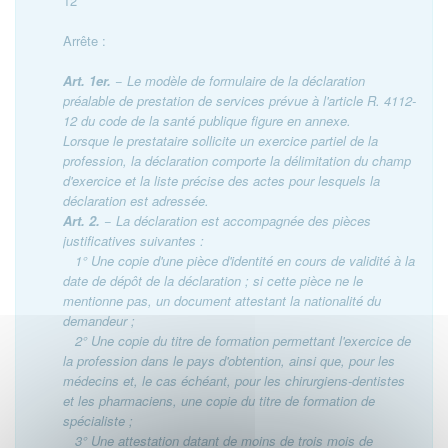
12
Arrête :
Art. 1er.
− Le modèle de formulaire de la déclaration
préalable de prestation de services prévue à l'article R. 4112-
12 du code de la santé publique figure en annexe.
Lorsque le prestataire sollicite un exercice partiel de la
profession, la déclaration comporte la délimitation du champ
d'exercice et la liste précise des actes pour lesquels la
déclaration est adressée.
Art. 2.
− La déclaration est accompagnée des pièces
justificatives suivantes :
1° Une copie d'une pièce d'identité en cours de validité à la
date de dépôt de la déclaration ; si cette pièce ne le
mentionne pas, un document attestant la nationalité du
demandeur ;
2° Une copie du titre de formation permettant l'exercice de
la profession dans le pays d'obtention, ainsi que, pour les
médecins et, le cas échéant, pour les chirurgiens-dentistes
et les pharmaciens, une copie du titre de formation de
spécialiste ;
3° Une attestation datant de moins de trois mois de