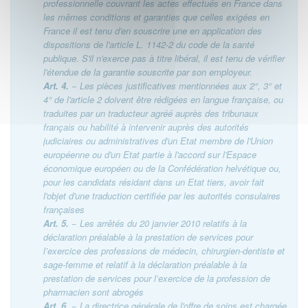
professionnelle couvrant les actes effectués en France dans
les mêmes conditions et garanties que celles exigées en
France il est tenu d'en souscrire une en application des
dispositions de l'article L. 1142-2 du code de la santé
publique. S'il n'exerce pas à titre libéral, il est tenu de vérifier
l'étendue de la garantie souscrite par son employeur.
Art. 4.
− Les pièces justificatives mentionnées aux 2°, 3° et
4° de l'article 2 doivent être rédigées en langue française, ou
traduites par un traducteur agréé auprès des tribunaux
français ou habilité à intervenir auprès des autorités
judiciaires ou administratives d'un Etat membre de l'Union
européenne ou d'un Etat partie à l'accord sur l'Espace
économique européen ou de la Confédération helvétique ou,
pour les candidats résidant dans un Etat tiers, avoir fait
l'objet d'une traduction certifiée par les autorités consulaires
françaises
Art. 5.
− Les arrêtés du 20 janvier 2010 relatifs à la
déclaration préalable à la prestation de services pour
l’exercice des professions de médecin, chirurgien-dentiste et
sage-femme et relatif à la déclaration préalable à la
prestation de services pour l’exercice de la profession de
pharmacien sont abrogés
Art. 6.
− La directrice générale de l'offre de soins est chargée