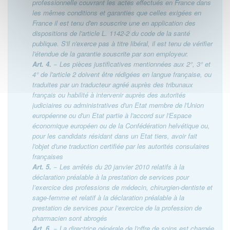
professionnelle couvrant les actes effectués en France dans
les mêmes conditions et garanties que celles exigées en
France il est tenu d'en souscrire une en application des
dispositions de l'article L. 1142-2 du code de la santé
publique. S'il n'exerce pas à titre libéral, il est tenu de vérifier
l'étendue de la garantie souscrite par son employeur.
Art. 4.
− Les pièces justificatives mentionnées aux 2°, 3° et
4° de l'article 2 doivent être rédigées en langue française, ou
traduites par un traducteur agréé auprès des tribunaux
français ou habilité à intervenir auprès des autorités
judiciaires ou administratives d'un Etat membre de l'Union
européenne ou d'un Etat partie à l'accord sur l'Espace
économique européen ou de la Confédération helvétique ou,
pour les candidats résidant dans un Etat tiers, avoir fait
l'objet d'une traduction certifiée par les autorités consulaires
françaises
Art. 5.
− Les arrêtés du 20 janvier 2010 relatifs à la
déclaration préalable à la prestation de services pour
l’exercice des professions de médecin, chirurgien-dentiste et
sage-femme et relatif à la déclaration préalable à la
prestation de services pour l’exercice de la profession de
pharmacien sont abrogés
Art. 6.
− La directrice générale de l'offre de soins est chargée