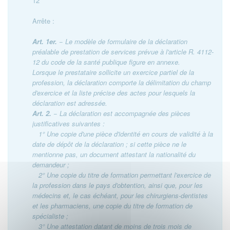
12
Arrête :
Art. 1er.
− Le modèle de formulaire de la déclaration
préalable de prestation de services prévue à l'article R. 4112-
12 du code de la santé publique figure en annexe.
Lorsque le prestataire sollicite un exercice partiel de la
profession, la déclaration comporte la délimitation du champ
d'exercice et la liste précise des actes pour lesquels la
déclaration est adressée.
Art. 2.
− La déclaration est accompagnée des pièces
justificatives suivantes :
1° Une copie d'une pièce d'identité en cours de validité à la
date de dépôt de la déclaration ; si cette pièce ne le
mentionne pas, un document attestant la nationalité du
demandeur ;
2° Une copie du titre de formation permettant l'exercice de
la profession dans le pays d'obtention, ainsi que, pour les
médecins et, le cas échéant, pour les chirurgiens-dentistes
et les pharmaciens, une copie du titre de formation de
spécialiste ;
3° Une attestation datant de moins de trois mois de