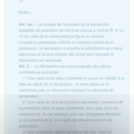
12
Arrête :
Art. 1er.
− Le modèle de formulaire de la déclaration
préalable de prestation de services prévue à l'article R. 4112-
12 du code de la santé publique figure en annexe.
Lorsque le prestataire sollicite un exercice partiel de la
profession, la déclaration comporte la délimitation du champ
d'exercice et la liste précise des actes pour lesquels la
déclaration est adressée.
Art. 2.
− La déclaration est accompagnée des pièces
justificatives suivantes :
1° Une copie d'une pièce d'identité en cours de validité à la
date de dépôt de la déclaration ; si cette pièce ne le
mentionne pas, un document attestant la nationalité du
demandeur ;
2° Une copie du titre de formation permettant l'exercice de
la profession dans le pays d'obtention, ainsi que, pour les
médecins et, le cas échéant, pour les chirurgiens-dentistes
et les pharmaciens, une copie du titre de formation de
spécialiste ;
3° Une attestation datant de moins de trois mois de