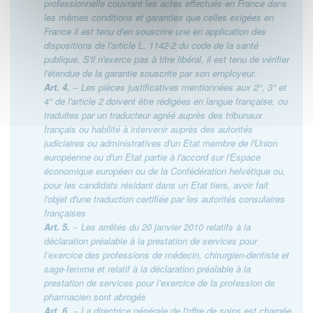
professionnelle couvrant les actes effectués en France dans
les mêmes conditions et garanties que celles exigées en
France il est tenu d'en souscrire une en application des
dispositions de l'article L. 1142-2 du code de la santé
publique. S'il n'exerce pas à titre libéral, il est tenu de vérifier
l'étendue de la garantie souscrite par son employeur.
Art. 4.
− Les pièces justificatives mentionnées aux 2°, 3° et
4° de l'article 2 doivent être rédigées en langue française, ou
traduites par un traducteur agréé auprès des tribunaux
français ou habilité à intervenir auprès des autorités
judiciaires ou administratives d'un Etat membre de l'Union
européenne ou d'un Etat partie à l'accord sur l'Espace
économique européen ou de la Confédération helvétique ou,
pour les candidats résidant dans un Etat tiers, avoir fait
l'objet d'une traduction certifiée par les autorités consulaires
françaises
Art. 5.
− Les arrêtés du 20 janvier 2010 relatifs à la
déclaration préalable à la prestation de services pour
l’exercice des professions de médecin, chirurgien-dentiste et
sage-femme et relatif à la déclaration préalable à la
prestation de services pour l’exercice de la profession de
pharmacien sont abrogés
Art. 6.
− La directrice générale de l'offre de soins est chargée