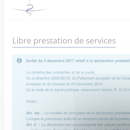
Libre prestation de services
Arrêté du 4 décembre 2017 relatif à la déclaration préala
La ministre des solidarités et de la santé,
Vu la directive 2005/36/CE du Parlement européen et du Conse
européen et du Conseil du 20 novembre 2013 ;
Vu le code de la santé publique, notamment l'article R. 4112-
Arrête :
Art. 1er.
− Le modèle de formulaire de la déclaration préalable
Lorsque le prestataire sollicite un exercice partiel de la prof
Art. 2.
− La déclaration est accompagnée des pièces justifica