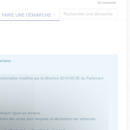
Se connecter
FAIRE UNE DÉMARCHE
aciens
ssionnelles modifiée par la directive 2013/55/UE du Parlement
ublique figure en annexe.
précise des actes pour lesquels la déclaration est adressée.