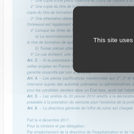
1° Une copie d'une pièce d'identité en cours de validité à la 
2° Une copie du titre de formation permettant l'exercice de la
copie du titre de formation de spécialiste ;
3° Une attestation datant de moins de trois mois de l'autorit
l'intéressé est légalement établi dans cet Etat et qu'il n'encou
4° Lorsque les titres de formation ont été délivrés par un Et
a) La reconnaissance des titres de formation établie par les a
This site uses
le titre de formation de spécialiste ;
b) Toutes pièces utiles justifiant qu'il a exercé la professi
5° Le cas échéant, une copie de la déclaration précédente ai
Art. 3.
− Si le prestataire exerçant à titre libéral ne dispose
celles exigées en France il est tenu d'en souscrire une en applic
garantie souscrite par son employeur.
Art. 4.
− Les pièces justificatives mentionnées aux 2°, 3° et 4°
intervenir auprès des autorités judiciaires ou administrative
pour les candidats résidant dans un Etat tiers, avoir fait l'obje
Art. 5.
− Les arrêtés du 20 janvier 2010 relatifs à la déclarati
préalable à la prestation de services pour l’exercice de la p
Art. 6.
− La directrice générale de l'offre de soins est chargée 
Fait le 4 décembre 2017.
Pour la ministre et par délégation :
Par empêchement de la directrice de l’hospitalisation et de l’o