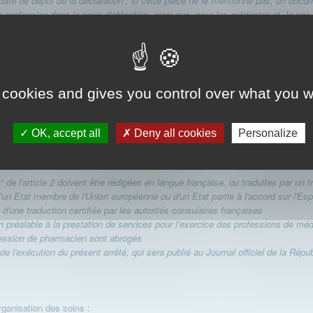
date de dépôt de la déclaration ; si cette pièce ne le mentionne pas, un docum
 profession dans le pays d'obtention, ainsi que, pour les médecins et, le cas
é compétente de l'Etat d'établissement, membre de l'Union européenne ou part
rt, lorsque l'attestation est délivrée, aucune interdiction, même temporaire, d'e
at tiers et reconnus dans un Etat membre de l'Union européenne ou partie à l
utorités de l'Etat ayant reconnu ces titres ; pour la profession de médecin, 
 cookies and gives you control over what you w
on dans cet Etat pendant trois ans à temps plein ou à temps partiel pendant u
nsi que de la première déclaration effectuée.
OK, accept all
Deny all cookies
Personalize
 pas d'une assurance en responsabilité civile et professionnelle couvrant les 
ation des dispositions de l'article L. 1142-2 du code de la santé publique. S'il n
 de l'article 2 doivent être rédigées en langue française, ou traduites par un 
s d'un Etat membre de l'Union européenne ou d'un Etat partie à l'accord sur l'
t d'une traduction certifiée par les autorités consulaires françaises
on préalable à la prestation de services pour l’exercice des professions de méd
rofession de pharmacien sont abrogés
de l'exécution du présent arrêté, qui sera publié au Journal officiel de la Répu
rganisation des soins :