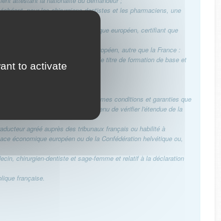
ent attestant la nationalité du demandeur ;
 échéant, pour les chirurgiens-dentistes et les pharmaciens, une
ie à l'accord sur l'Espace économique européen, certifiant que
xercer ;
'accord sur l'Espace économique européen, autre que la France :
la reconnaissance doit porter sur le titre de formation de base et
ant to activate
ne durée totale équivalente ;
actes effectués en France dans les mêmes conditions et garanties que
'exerce pas à titre libéral, il est tenu de vérifier l'étendue de la
traducteur agréé auprès des tribunaux français ou habilité à
Espace économique européen ou de la Confédération helvétique ou,
ecin, chirurgien-dentiste et sage-femme et relatif à la déclaration
blique française.