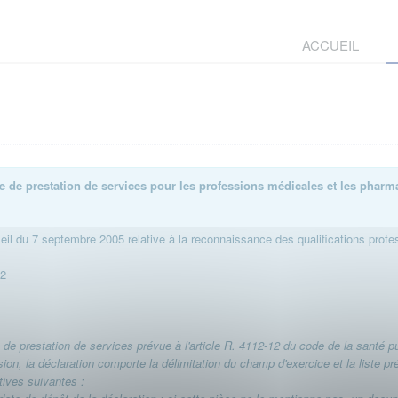
ACCUEIL
ble de prestation de services pour les professions médicales et les pharm
il du 7 septembre 2005 relative à la reconnaissance des qualifications profe
12
 de prestation de services prévue à l'article R. 4112-12 du code de la santé p
ession, la déclaration comporte la délimitation du champ d'exercice et la liste 
tives suivantes :