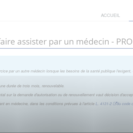
ACCUEIL
faire assister par un médecin - P
cice par un autre médecin lorsque les besoins de la santé publique l'exigent, 
une durée de trois mois, renouvelable.
tal sur la demande d'autorisation ou de renouvellement vaut décision d'accep
nt en médecine, dans les conditions prévues à l'article
L. 4131-2
du code d