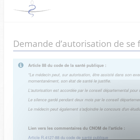
Demande d’autorisation de se 
Article 88 du code de la santé publique :
"Le médecin peut, sur autorisation, être assisté dans son exer
momentanément, son état de santé le justifie.
L'autorisation est accordée par le conseil départemental pour 
Le silence gardé pendant deux mois par le conseil départemen
Le médecin peut également s'adjoindre le concours d'un étudia
Lien vers les commentaires du CNOM de l'article :
Article R.4127-88 du code de santé publique