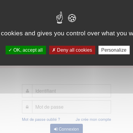
 cookies and gives you control over what you w
OK, accept all
Deny all cookies
Personalize
 avoir accès, vous devez
vous connecter
ou
vous créer un compte
Mot de passe oublié ?
Je crée mon compte
Connexion