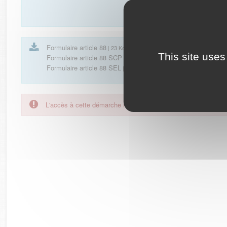
Formulaire article 88
| 23 Ko
This site uses
Formulaire article 88 SCP
| 23 Ko
Formulaire article 88 SEL
| 23 Ko
L'accès à cette démarche ne vous est pas autorisé. Afin d'y