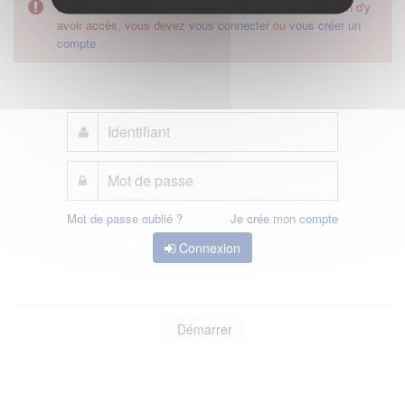
L'accès à cette démarche ne vous est pas autorisé. Afin d'y
avoir accès, vous devez
vous connecter
ou
vous créer un
compte
Mot de passe oublié ?
Je crée mon compte
Connexion
Démarrer