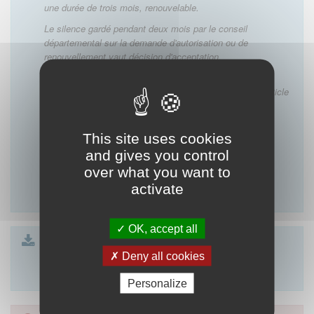
une durée de trois mois, renouvelable.
Le silence gardé pendant deux mois par le conseil
départemental sur la demande d'autorisation ou de
renouvellement vaut décision d'acceptation.
Le médecin peut également s'adjoindre le concours d'un
étudiant en médecine, dans les conditions prévues à l'article
L. 4131-2
du code de la santé publique
."
This site uses cookies
Lien vers les commentaires du CNOM de l'article :
and gives you control
Article R.4127-88 du code de santé publique
over what you want to
activate
OK, accept all
Formulaire article 88
| 23 Ko
Formulaire article 88 SCP
Deny all cookies
| 23 Ko
Formulaire article 88 SEL
| 23 Ko
Personalize