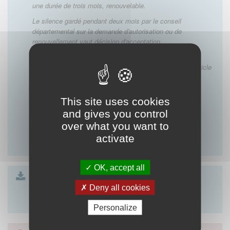
une durée de trois mois, renouvelable.
Le silence gardé pendant deux mois par le conseil
départemental sur la demande d'autorisation ou de
renouvellement vaut décision d'acceptation.
Le médecin peut également s'adjoindre le concours d'un
étudiant en médecine, dans les conditions prévues à l'article
L. 4131-2
du code de la santé publique
."
This site uses cookies
Lien vers les commentaires du CNOM de l'article :
and gives you control
Article R.4127-88 du code de santé publique
over what you want to
activate
OK, accept all
Formulaire article 88
| 23 Ko
Formulaire article 88 SCP
Deny all cookies
| 23 Ko
Formulaire article 88 SEL
| 23 Ko
Personalize