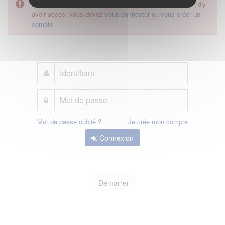
L'accès à cette démarche ne vous est pas autorisé. Afin d'y
avoir accès, vous devez
vous connecter
ou
vous créer un
compte
Mot de passe oublié ?
Je crée mon compte
Connexion
Démarrer