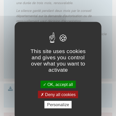
une durée de trois mois, renouvelable.
Le silence gardé pendant deux mois par le conseil
départemental sur la demande d'autorisation ou de
renouvellement vaut décision d'acceptation.
Le médecin peut également s'adjoindre le concours d'un
étudiant en médecine, dans les conditions prévues à l'article
L. 4131-2
du code de la santé publique
."
This site uses cookies
Lien vers les commentaires du CNOM de l'article :
and gives you control
Article R.4127-88 du code de santé publique
over what you want to
activate
OK, accept all
Formulaire article 88
| 23 Ko
Formulaire article 88 SCP
Deny all cookies
| 23 Ko
Formulaire article 88 SEL
| 23 Ko
Personalize