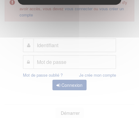
L'accès à cette démarche ne vous est pas autorisé. Afin d'y
avoir accès, vous devez
vous connecter
ou
vous créer un
compte
Mot de passe oublié ?
Je crée mon compte
Connexion
Démarrer