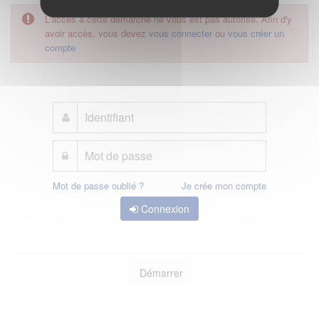
L'accès à cette démarche ne vous est pas autorisé. Afin d'y
avoir accès, vous devez
vous connecter
ou
vous créer un
compte
Mot de passe oublié ?
Je crée mon compte
Connexion
Démarrer