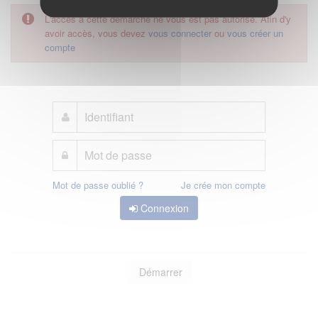
L'accès à cette démarche ne vous est pas autorisé. Afin d'y
avoir accès, vous devez
vous connecter
ou
vous créer un
compte
Mot de passe oublié ?
Je crée mon compte
Connexion
Démarrer