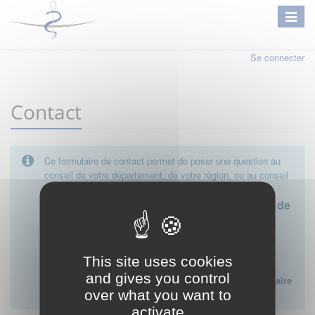
Se connecter
Contact
Ce formulaire de contact permet de poser une question au
conseil de votre département, de votre région, ou au conseil
national.
Le conseil départemental est l'interlocuteur de
proximité à privilégier.
Ce formulaire ne peut pas être utilisé pour déposer une
This site uses cookies
plainte ou formuler des doléances à l'égard d'un médecin
and gives you control
Lien vers la FAQ du CNOM sur la procédure disciplinaire
over what you want to
:
FAQ procédure disciplinaire
activate