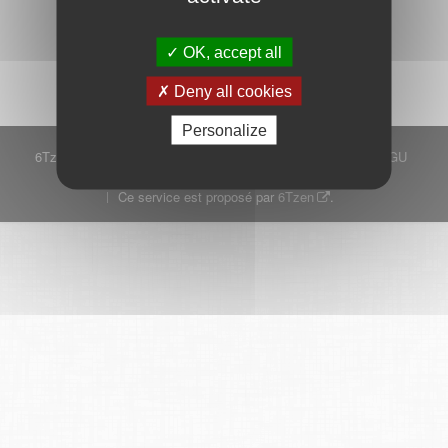
Démarrer
OK, accept all
Deny all cookies
Personalize
6Tzen ©2015 - Tous droits réservés
Mentions légales
CGU
Plan du site
FAQ
Contact
Ce service est proposé par
6Tzen
.