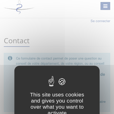
Se connecter
Contact
Ce formulaire de contact permet de poser une question au
conseil de votre département, de votre région, ou au conseil
national.
Le conseil départemental est l'interlocuteur de
proximité à privilégier.
Ce formulaire ne peut pas être utilisé pour déposer une
This site uses cookies
plainte ou formuler des doléances à l'égard d'un médecin
and gives you control
Lien vers la FAQ du CNOM sur la procédure disciplinaire
over what you want to
:
FAQ procédure disciplinaire
activate