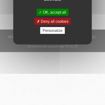
Démarrer
OK, accept all
Deny all cookies
Personalize
6Tzen ©2015 - Tous droits réservés
Mentions légales
CGU
Plan du site
FAQ
Contact
Ce service est proposé par
6Tzen
.