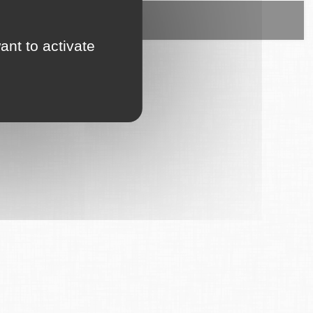
ice est proposé par
6Tzen
.
ant to activate