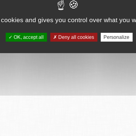
ervés
Mentions légales
CGU
Plan du site
FAQ
Contact
Ce serv
 cookies and gives you control over what you w
OK, accept all
Deny all cookies
Personalize