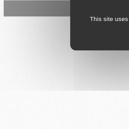
6Tzen ©2015 - Tous droits rés
This site uses