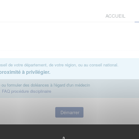
ACCUEIL
eil de votre département, de votre région, ou au conseil national.
roximité à privilégier.
te ou formuler des doléances à l'égard d'un médecin
:
FAQ procédure disciplinaire
Démarrer