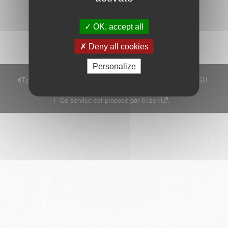
Démarrer
OK, accept all
Deny all cookies
Personalize
6Tzen ©2015 - Tous droits réservés
Mentions légales
CGU
Plan du site
FAQ
Contact
Ce service est proposé par
6Tzen
.