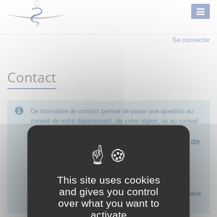
Se connecter
Contact
Ce formulaire de contact permet de poser une question au
conseil de votre département, de votre région, ou au conseil
national.
Le conseil départemental est l'interlocuteur de
proximité à privilégier.
Ce formulaire ne peut pas être utilisé pour déposer une
This site uses cookies
plainte ou formuler des doléances à l'égard d'un médecin
and gives you control
Lien vers la FAQ du CNOM sur la procédure disciplinaire
over what you want to
:
FAQ procédure disciplinaire
activate