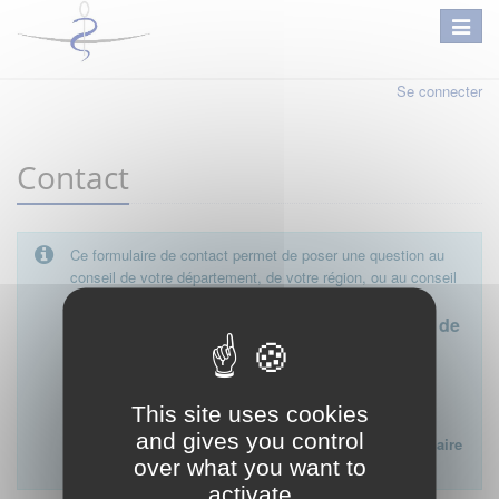
Se connecter
Contact
Ce formulaire de contact permet de poser une question au
conseil de votre département, de votre région, ou au conseil
national.
Le conseil départemental est l'interlocuteur de
proximité à privilégier.
Ce formulaire ne peut pas être utilisé pour déposer une
This site uses cookies
plainte ou formuler des doléances à l'égard d'un médecin
and gives you control
Lien vers la FAQ du CNOM sur la procédure disciplinaire
over what you want to
:
FAQ procédure disciplinaire
activate