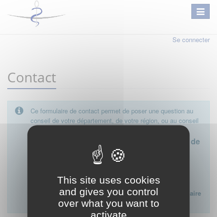
Se connecter
Contact
Ce formulaire de contact permet de poser une question au
conseil de votre département, de votre région, ou au conseil
national.
Le conseil départemental est l'interlocuteur de
proximité à privilégier.
Ce formulaire ne peut pas être utilisé pour déposer une
This site uses cookies
plainte ou formuler des doléances à l'égard d'un médecin
and gives you control
Lien vers la FAQ du CNOM sur la procédure disciplinaire
over what you want to
:
FAQ procédure disciplinaire
activate