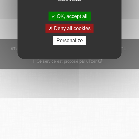
Démarrer
OK, accept all
Deny all cookies
Personalize
6Tzen ©2015 - Tous droits réservés
Mentions légales
CGU
Plan du site
FAQ
Contact
Ce service est proposé par
6Tzen
.