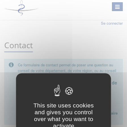
Se connecter
Contact
Ce formulaire de contact permet de poser une question au
conseil de votre département, de votre région, ou au conseil
national.
Le conseil départemental est l'interlocuteur de
proximité à privilégier.
Ce formulaire ne peut pas être utilisé pour déposer une
This site uses cookies
plainte ou formuler des doléances à l'égard d'un médecin
and gives you control
Lien vers la FAQ du CNOM sur la procédure disciplinaire
over what you want to
:
FAQ procédure disciplinaire
activate