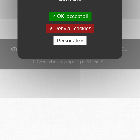
Démarrer
OK, accept all
Deny all cookies
Personalize
6Tzen ©2015 - Tous droits réservés
Mentions légales
CGU
Plan du site
FAQ
Contact
Ce service est proposé par
6Tzen
.