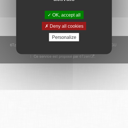
Démarrer
OK, accept all
Deny all cookies
Personalize
6Tzen ©2015 - Tous droits réservés
Mentions légales
CGU
Plan du site
FAQ
Contact
Ce service est proposé par
6Tzen
.