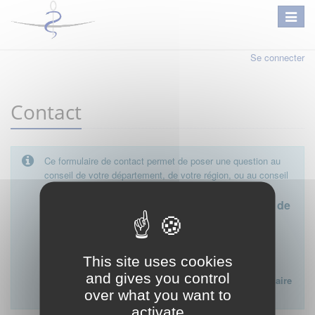
Se connecter
Contact
Ce formulaire de contact permet de poser une question au
conseil de votre département, de votre région, ou au conseil
national.
Le conseil départemental est l'interlocuteur de
proximité à privilégier.
Ce formulaire ne peut pas être utilisé pour déposer une
This site uses cookies
plainte ou formuler des doléances à l'égard d'un médecin
and gives you control
Lien vers la FAQ du CNOM sur la procédure disciplinaire
over what you want to
:
FAQ procédure disciplinaire
activate