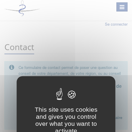
Se connecter
Contact
Ce formulaire de contact permet de poser une question au
conseil de votre département, de votre région, ou au conseil
national.
Le conseil départemental est l'interlocuteur de
proximité à privilégier.
Ce formulaire ne peut pas être utilisé pour déposer une
This site uses cookies
plainte ou formuler des doléances à l'égard d'un médecin
and gives you control
Lien vers la FAQ du CNOM sur la procédure disciplinaire
over what you want to
:
FAQ procédure disciplinaire
activate