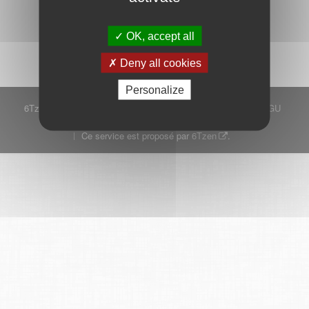
Démarrer
OK, accept all
Deny all cookies
Personalize
6Tzen ©2015 - Tous droits réservés
Mentions légales
CGU
Plan du site
FAQ
Contact
Ce service est proposé par
6Tzen
.