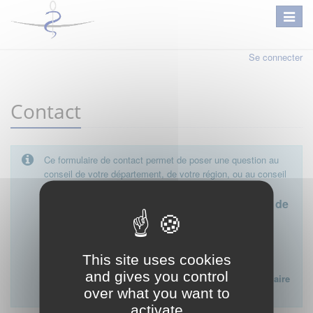
Se connecter
Contact
Ce formulaire de contact permet de poser une question au
conseil de votre département, de votre région, ou au conseil
national.
Le conseil départemental est l'interlocuteur de
proximité à privilégier.
Ce formulaire ne peut pas être utilisé pour déposer une
This site uses cookies
plainte ou formuler des doléances à l'égard d'un médecin
and gives you control
Lien vers la FAQ du CNOM sur la procédure disciplinaire
over what you want to
:
FAQ procédure disciplinaire
activate