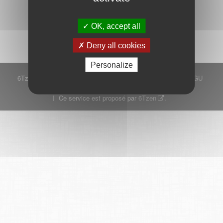
Démarrer
OK, accept all
Deny all cookies
Personalize
6Tzen ©2015 - Tous droits réservés
Mentions légales
CGU
Plan du site
FAQ
Contact
Ce service est proposé par
6Tzen
.