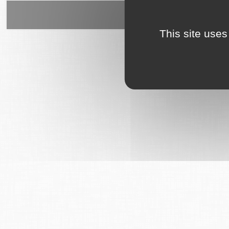
6Tzen ©2015 - Tous droits rés
This site uses