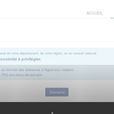
ACCUEIL
eil de votre département, de votre région, ou au conseil national.
roximité à privilégier.
te ou formuler des doléances à l'égard d'un médecin
:
FAQ procédure disciplinaire
Démarrer