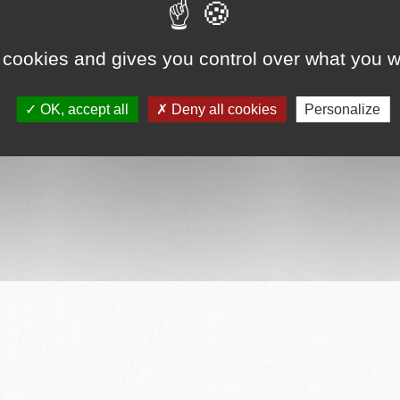
ervés
Mentions légales
CGU
Plan du site
FAQ
Contact
Ce serv
 cookies and gives you control over what you w
OK, accept all
Deny all cookies
Personalize