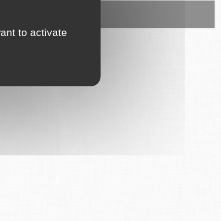
ice est proposé par
6Tzen
.
ant to activate