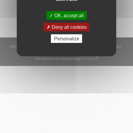
Démarrer
OK, accept all
Deny all cookies
Personalize
6Tzen ©2015 - Tous droits réservés
Mentions légales
CGU
Plan du site
FAQ
Contact
Ce service est proposé par
6Tzen
.