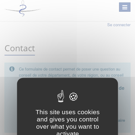
Se connecter
Contact
Ce formulaire de contact permet de poser une question au
conseil de votre département, de votre région, ou au conseil
national.
Le conseil départemental est l'interlocuteur de
proximité à privilégier.
Ce formulaire ne peut pas être utilisé pour déposer une
This site uses cookies
plainte ou formuler des doléances à l'égard d'un médecin
and gives you control
Lien vers la FAQ du CNOM sur la procédure disciplinaire
over what you want to
:
FAQ procédure disciplinaire
activate