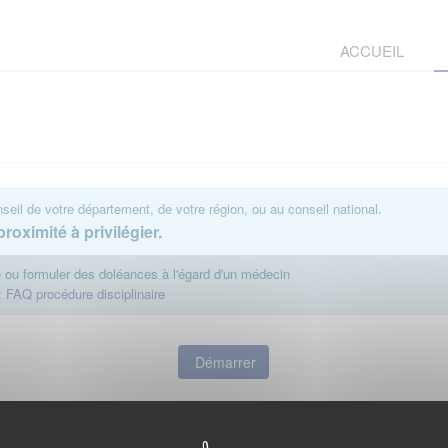
ACCUEIL
eil de votre département, de votre région, ou au conseil national.
roximité à privilégier.
te ou formuler des doléances à l'égard d'un médecin
:
FAQ procédure disciplinaire
Démarrer