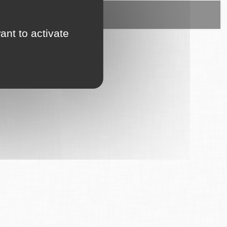
ice est proposé par
6Tzen
.
ant to activate