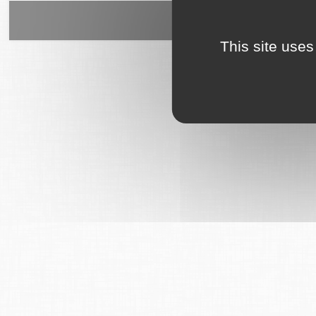
6Tzen ©2015 - Tous droits rés
This site uses