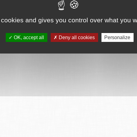
ervés
Mentions légales
CGU
Plan du site
FAQ
Contact
Ce serv
 cookies and gives you control over what you w
OK, accept all
Deny all cookies
Personalize