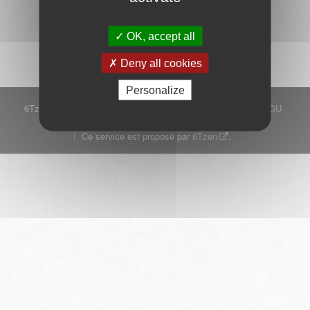
Démarrer
OK, accept all
Deny all cookies
Personalize
6Tzen ©2015 - Tous droits réservés
Mentions légales
CGU
Plan du site
FAQ
Contact
Ce service est proposé par
6Tzen
.