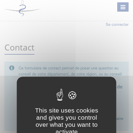
Se connecter
Contact
Ce formulaire de contact permet de poser une question au
conseil de votre département, de votre région, ou au conseil
national.
Le conseil départemental est l'interlocuteur de
proximité à privilégier.
Ce formulaire ne peut pas être utilisé pour déposer une
This site uses cookies
plainte ou formuler des doléances à l'égard d'un médecin
and gives you control
Lien vers la FAQ du CNOM sur la procédure disciplinaire
over what you want to
:
FAQ procédure disciplinaire
activate