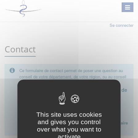
Se connecter
Contact
Ce formulaire de contact permet de poser une question au
conseil de votre département, de votre région, ou au conseil
national.
Le conseil départemental est l'interlocuteur de
proximité à privilégier.
Ce formulaire ne peut pas être utilisé pour déposer une
This site uses cookies
plainte ou formuler des doléances à l'égard d'un médecin
and gives you control
Lien vers la FAQ du CNOM sur la procédure disciplinaire
over what you want to
:
FAQ procédure disciplinaire
activate