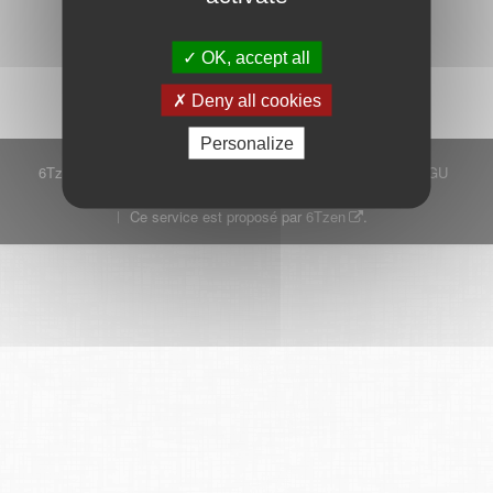
Démarrer
OK, accept all
Deny all cookies
Personalize
6Tzen ©2015 - Tous droits réservés
Mentions légales
CGU
Plan du site
FAQ
Contact
Ce service est proposé par
6Tzen
.