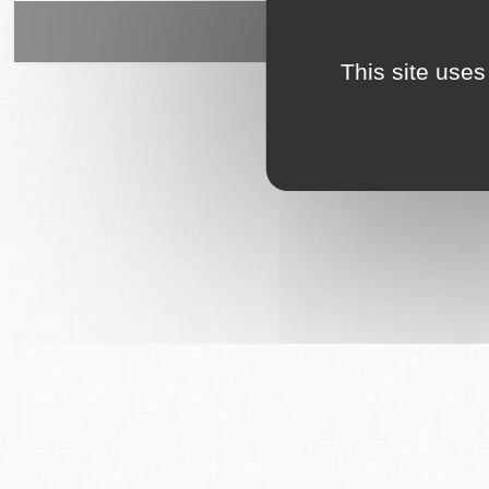
6Tzen ©2015 - Tous droits rés
This site uses