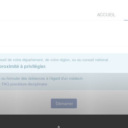
ACCUEIL
eil de votre département, de votre région, ou au conseil national.
roximité à privilégier.
te ou formuler des doléances à l'égard d'un médecin
:
FAQ procédure disciplinaire
Démarrer