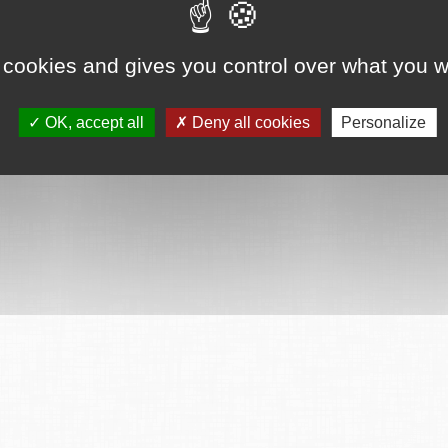
ervés
Mentions légales
CGU
Plan du site
FAQ
Contact
Ce serv
 cookies and gives you control over what you w
OK, accept all
Deny all cookies
Personalize