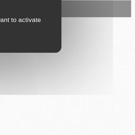
ice est proposé par
6Tzen
.
ant to activate