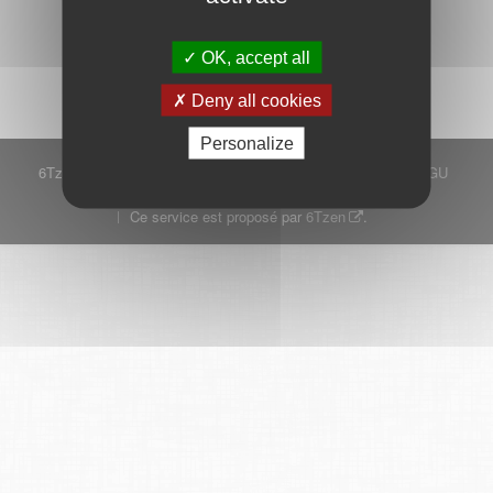
Démarrer
OK, accept all
Deny all cookies
Personalize
6Tzen ©2015 - Tous droits réservés
Mentions légales
CGU
Plan du site
FAQ
Contact
Ce service est proposé par
6Tzen
.