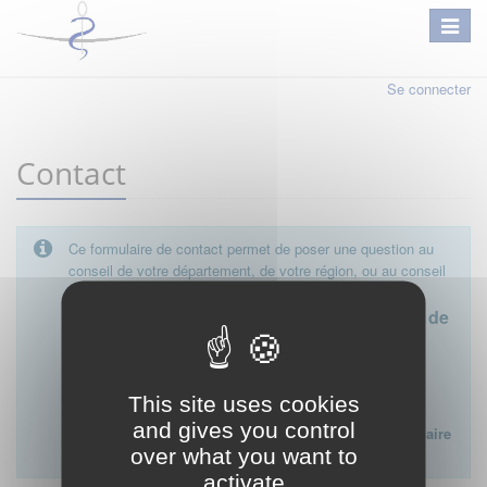
Se connecter
Contact
Ce formulaire de contact permet de poser une question au
conseil de votre département, de votre région, ou au conseil
national.
Le conseil départemental est l'interlocuteur de
proximité à privilégier.
Ce formulaire ne peut pas être utilisé pour déposer une
This site uses cookies
plainte ou formuler des doléances à l'égard d'un médecin
and gives you control
Lien vers la FAQ du CNOM sur la procédure disciplinaire
over what you want to
:
FAQ procédure disciplinaire
activate