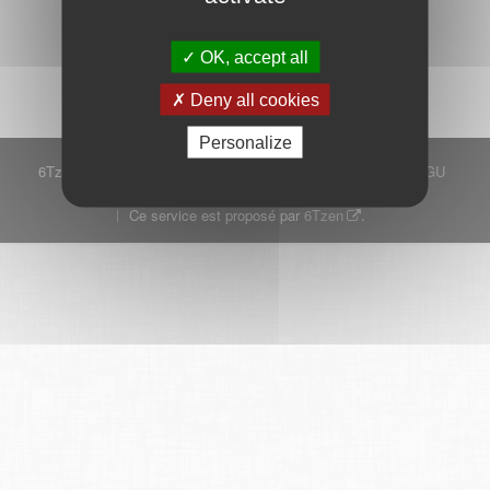
Démarrer
OK, accept all
Deny all cookies
Personalize
6Tzen ©2015 - Tous droits réservés
Mentions légales
CGU
Plan du site
FAQ
Contact
Ce service est proposé par
6Tzen
.