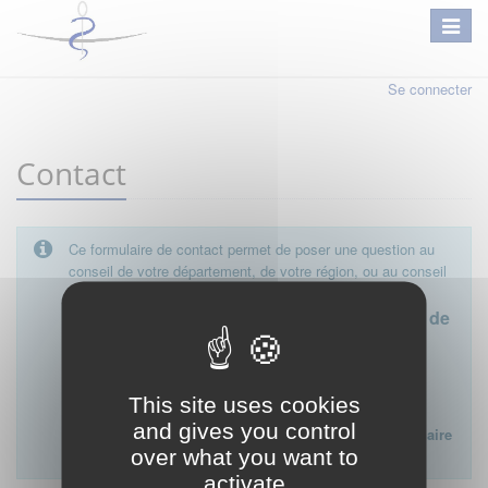
Se connecter
Contact
Ce formulaire de contact permet de poser une question au
conseil de votre département, de votre région, ou au conseil
national.
Le conseil départemental est l'interlocuteur de
proximité à privilégier.
Ce formulaire ne peut pas être utilisé pour déposer une
This site uses cookies
plainte ou formuler des doléances à l'égard d'un médecin
and gives you control
Lien vers la FAQ du CNOM sur la procédure disciplinaire
over what you want to
:
FAQ procédure disciplinaire
activate