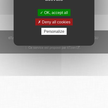
Démarrer
OK, accept all
Deny all cookies
Personalize
6Tzen ©2015 - Tous droits réservés
Mentions légales
CGU
Plan du site
FAQ
Contact
Ce service est proposé par
6Tzen
.