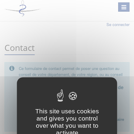
Se connecter
Contact
Ce formulaire de contact permet de poser une question au
conseil de votre département, de votre région, ou au conseil
national.
Le conseil départemental est l'interlocuteur de
proximité à privilégier.
Ce formulaire ne peut pas être utilisé pour déposer une
This site uses cookies
plainte ou formuler des doléances à l'égard d'un médecin
and gives you control
Lien vers la FAQ du CNOM sur la procédure disciplinaire
over what you want to
:
FAQ procédure disciplinaire
activate