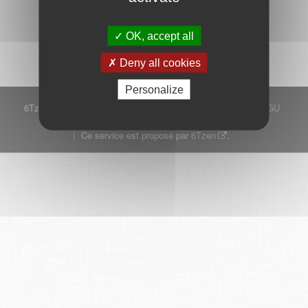
Démarrer
OK, accept all
Deny all cookies
Personalize
6Tzen ©2015 - Tous droits réservés
Mentions légales
CGU
Plan du site
FAQ
Contact
Ce service est proposé par
6Tzen
.