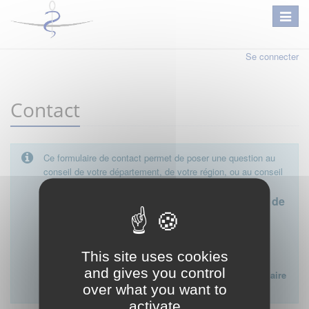
Se connecter
Contact
Ce formulaire de contact permet de poser une question au
conseil de votre département, de votre région, ou au conseil
national.
Le conseil départemental est l'interlocuteur de
proximité à privilégier.
Ce formulaire ne peut pas être utilisé pour déposer une
This site uses cookies
plainte ou formuler des doléances à l'égard d'un médecin
and gives you control
Lien vers la FAQ du CNOM sur la procédure disciplinaire
over what you want to
:
FAQ procédure disciplinaire
activate