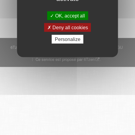
Démarrer
OK, accept all
Deny all cookies
Personalize
6Tzen ©2015 - Tous droits réservés
Mentions légales
CGU
Plan du site
FAQ
Contact
Ce service est proposé par
6Tzen
.