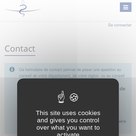
Se connecter
Contact
Ce formulaire de contact permet de poser une question au
conseil de votre département, de votre région, ou au conseil
national.
Le conseil départemental est l'interlocuteur de
proximité à privilégier.
Ce formulaire ne peut pas être utilisé pour déposer une
This site uses cookies
plainte ou formuler des doléances à l'égard d'un médecin
and gives you control
Lien vers la FAQ du CNOM sur la procédure disciplinaire
over what you want to
:
FAQ procédure disciplinaire
activate