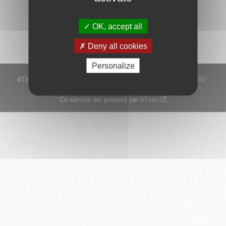
Démarrer
OK, accept all
Deny all cookies
Personalize
6Tzen ©2015 - Tous droits réservés
Mentions légales
CGU
Plan du site
FAQ
Contact
Ce service est proposé par
6Tzen
.