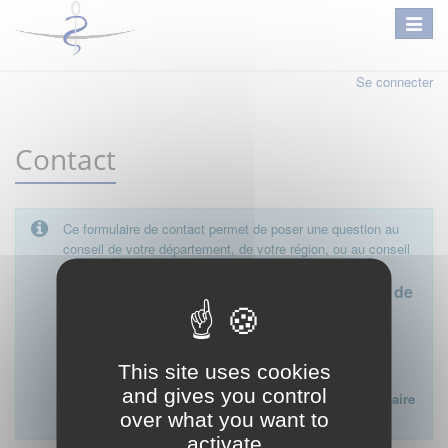
Se connecter
Contact
Ce formulaire de contact permet de poser une question au
conseil de votre département, de votre région, ou au conseil
national.
Le conseil départemental est l'interlocuteur de
proximité à privilégier.
Ce formulaire ne peut pas être utilisé pour déposer une
This site uses cookies
plainte ou formuler des doléances à l'égard d'un médecin
and gives you control
Lien vers la FAQ du CNOM sur la procédure disciplinaire
over what you want to
:
FAQ procédure disciplinaire
activate