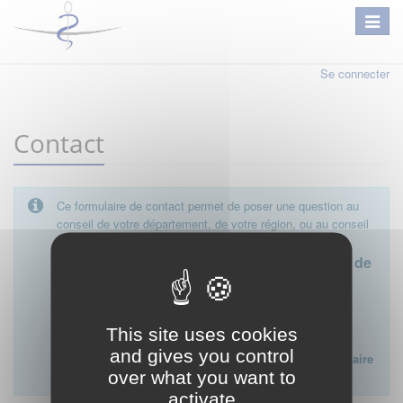
Se connecter
Contact
Ce formulaire de contact permet de poser une question au
conseil de votre département, de votre région, ou au conseil
national.
Le conseil départemental est l'interlocuteur de
proximité à privilégier.
Ce formulaire ne peut pas être utilisé pour déposer une
This site uses cookies
plainte ou formuler des doléances à l'égard d'un médecin
and gives you control
Lien vers la FAQ du CNOM sur la procédure disciplinaire
over what you want to
:
FAQ procédure disciplinaire
activate