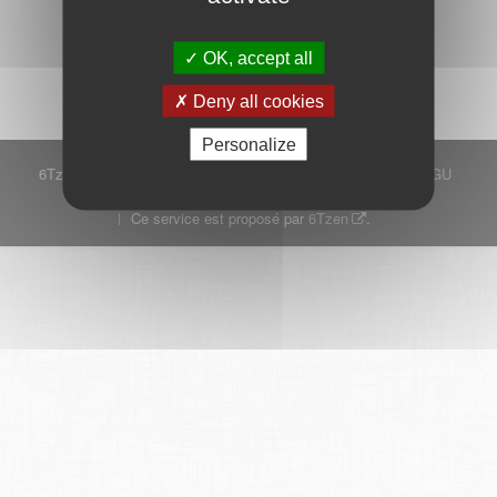
Démarrer
OK, accept all
Deny all cookies
Personalize
6Tzen ©2015 - Tous droits réservés
Mentions légales
CGU
Plan du site
FAQ
Contact
Ce service est proposé par
6Tzen
.