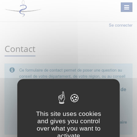
Se connecter
Contact
Ce formulaire de contact permet de poser une question au
conseil de votre département, de votre région, ou au conseil
national.
Le conseil départemental est l'interlocuteur de
proximité à privilégier.
Ce formulaire ne peut pas être utilisé pour déposer une
This site uses cookies
plainte ou formuler des doléances à l'égard d'un médecin
and gives you control
Lien vers la FAQ du CNOM sur la procédure disciplinaire
over what you want to
:
FAQ procédure disciplinaire
activate