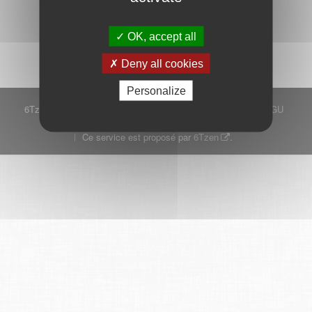
Démarrer
OK, accept all
Deny all cookies
Personalize
6Tzen ©2015 - Tous droits réservés
Mentions légales
CGU
Plan du site
FAQ
Contact
Ce service est proposé par
6Tzen
.