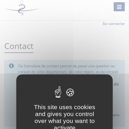
Se connecter
Contact
Ce formulaire de contact permet de poser une question au
conseil de votre département, de votre région, ou au conseil
national.
Le conseil départemental est l'interlocuteur de
proximité à privilégier.
Ce formulaire ne peut pas être utilisé pour déposer une
This site uses cookies
plainte ou formuler des doléances à l'égard d'un médecin
and gives you control
Lien vers la FAQ du CNOM sur la procédure disciplinaire
over what you want to
:
FAQ procédure disciplinaire
activate