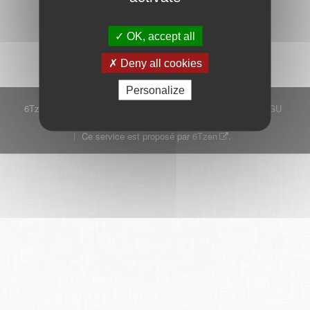
Démarrer
OK, accept all
Deny all cookies
Personalize
6Tzen ©2015 - Tous droits réservés
Mentions légales
CGU
Plan du site
FAQ
Contact
Ce service est proposé par
6Tzen
.