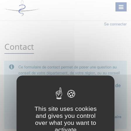
Se connecter
Contact
Ce formulaire de contact permet de poser une question au
conseil de votre département, de votre région, ou au conseil
national.
Le conseil départemental est l'interlocuteur de
proximité à privilégier.
Ce formulaire ne peut pas être utilisé pour déposer une
This site uses cookies
plainte ou formuler des doléances à l'égard d'un médecin
and gives you control
Lien vers la FAQ du CNOM sur la procédure disciplinaire
over what you want to
:
FAQ procédure disciplinaire
activate