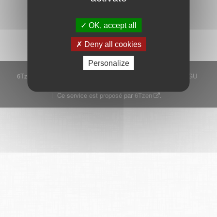
Démarrer
OK, accept all
Deny all cookies
Personalize
6Tzen ©2015 - Tous droits réservés
Mentions légales
CGU
Plan du site
FAQ
Contact
Ce service est proposé par
6Tzen
.