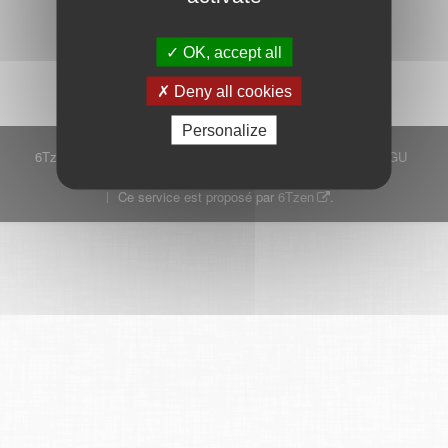
Démarrer
OK, accept all
Deny all cookies
Personalize
6Tzen ©2015 - Tous droits réservés
Mentions légales
CGU
Plan du site
FAQ
Contact
Ce service est proposé par
6Tzen
.