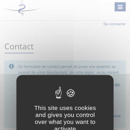
Se connecter
Contact
Ce formulaire de contact permet de poser une question au
conseil de votre département, de votre région, ou au conseil
national.
Le conseil départemental est l'interlocuteur de
proximité à privilégier.
Ce formulaire ne peut pas être utilisé pour déposer une
This site uses cookies
plainte ou formuler des doléances à l'égard d'un médecin
and gives you control
Lien vers la FAQ du CNOM sur la procédure disciplinaire
over what you want to
:
FAQ procédure disciplinaire
activate